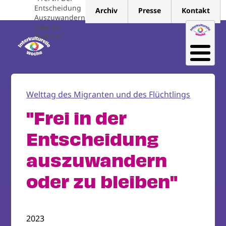
Direkt
Entscheidung
Archiv
Presse
Kontakt
zum
Auszuwandern
oder Zu
Inhalt
Bleiben"
Welttag des Migranten und des Flüchtlings
"Frei in der
Entscheidung
auszuwandern
oder zu bleiben"
2023