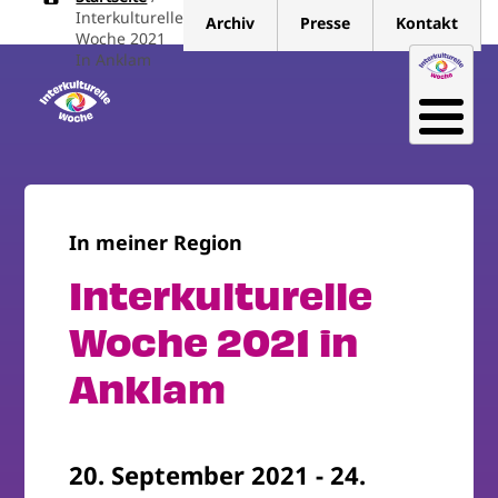
Pfadnavigation
Direkt
Interkulturelle
Archiv
Presse
Kontakt
zum
Woche 2021
In Anklam
Inhalt
In meiner Region
Interkulturelle
Woche 2021 in
Anklam
20. September 2021
-
24.