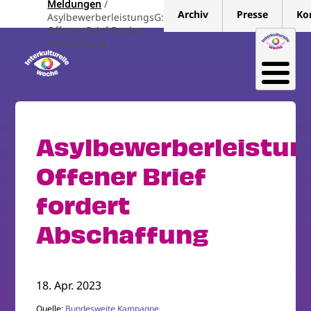
Meldungen
Direkt
Archiv
Presse
Ko
AsylbewerberleistungsG:
zum
Offener Brief Fordert
Inhalt
Abschaffung
Asylbewerberleistun
Offener Brief
fordert
Abschaffung
18. Apr. 2023
Quelle:
Bundesweite Kampagne