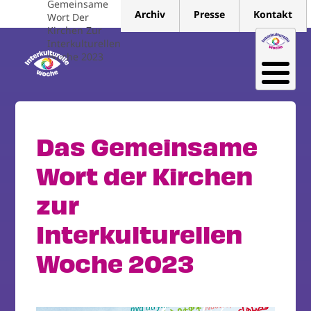
Gemeinsame
Direkt
Archiv
Presse
Kontakt
Wort Der
zum
Kirchen Zur
Inhalt
Interkulturellen
Woche 2023
Das Gemeinsame
Wort der Kirchen
zur
Interkulturellen
Woche 2023