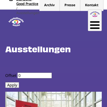
Pfadnavigation
Direkt
Good Practice
Archiv
Presse
Kontakt
zum
Ausstellungen
Inhalt
Ausstellungen
Offset