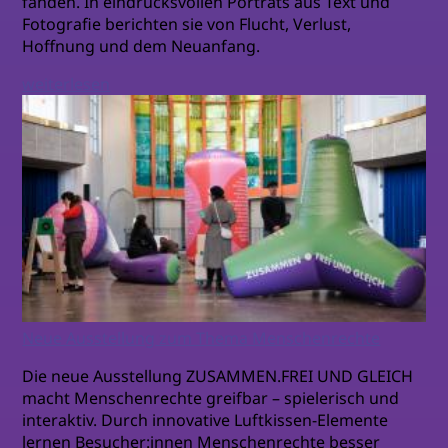
fanden. In eindrucksvollen Porträts aus Text und
Fotografie berichten sie von Flucht, Verlust,
Hoffnung und dem Neuanfang.
weiterlesen
Neue Ausstellung zum Thema Menschenrechte
Die neue Ausstellung ZUSAMMEN.FREI UND GLEICH
macht Menschenrechte greifbar – spielerisch und
interaktiv. Durch innovative Luftkissen-Elemente
lernen Besucher:innen Menschenrechte besser