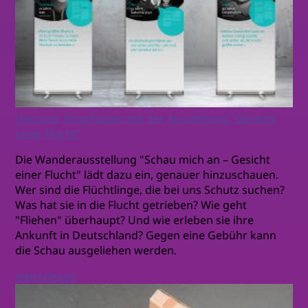
Genauer hinschauen mit der Ausstellung "Gesicht
einer Flucht"
Die Wanderausstellung "Schau mich an – Gesicht
einer Flucht" lädt dazu ein, genauer hinzuschauen.
Wer sind die Flüchtlinge, die bei uns Schutz suchen?
Was hat sie in die Flucht getrieben? Wie geht
"Fliehen" überhaupt? Und wie erleben sie ihre
Ankunft in Deutschland? Gegen eine Gebühr kann
die Schau ausgeliehen werden.
weiterlesen