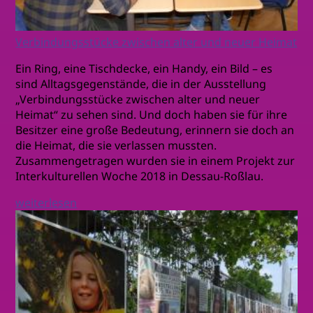
Verbindungsstücke zwischen alter und neuer Heimat
Ein Ring, eine Tischdecke, ein Handy, ein Bild – es
sind Alltagsgegenstände, die in der Ausstellung
„Verbindungsstücke zwischen alter und neuer
Heimat“ zu sehen sind. Und doch haben sie für ihre
Besitzer eine große Bedeutung, erinnern sie doch an
die Heimat, die sie verlassen mussten.
Zusammengetragen wurden sie in einem Projekt zur
Interkulturellen Woche 2018 in Dessau-Roßlau.
weiterlesen