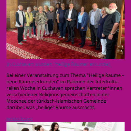
In Cuxhaven wurden "heilige Räume" erkundet
Bei einer Veranstaltung zum Thema "Heilige Räume –
neue Räume erkunden" im Rahmen der Interkultu-
rellen Woche in Cuxhaven sprachen Vertreter*innen
verschiedener Religionsgemeinschaften in der
Moschee der türkisch-islamischen Gemeinde
darüber, was „heilige“ Räume ausmacht.
weiterlesen