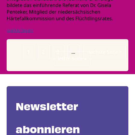
bildete das einführende Referat von Dr. Gisela
Penteker, Mitglied der niedersächsischen
Härtefallkommission und des Flüchtlingsrates.
weiterlesen
Page
1
Page
2
Page
3
…
Nächste
nächste Seite >
Seitennummerierung
Letzte
letzte Seite »
Seite
Seite
Newsletter
abonnieren