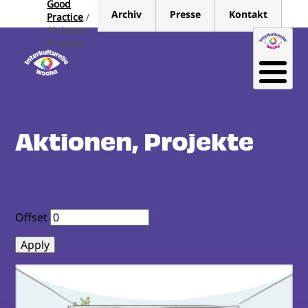
Good
Direkt
Archiv
Presse
Kontakt
Practice
zum
Aktionen,
Inhalt
Projekte
Aktionen, Projekte
Offset