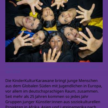
KinderKulturKarawane – Eine Bühne für die Jugend
der Welt
Die KinderKulturKarawane bringt junge Menschen
aus dem Globalen Süden mit Jugendlichen in Europa,
vor allem im deutschsprachigen Raum, zusammen.
Seit mehr als 25 Jahren kommen so jedes Jahr
Gruppen junger Künstler:innen aus soziokulturellen
Projekten in Afrika, Asien und Lateinamerika nach