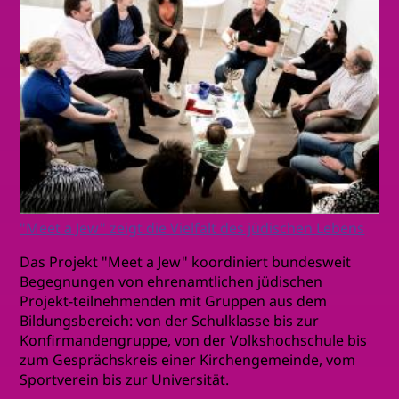
"Meet a Jew" zeigt die Vielfalt des jüdischen Lebens
Das Projekt "Meet a Jew" koordiniert bundesweit
Begegnungen von ehrenamtlichen jüdischen
Projekt-teilnehmenden mit Gruppen aus dem
Bildungsbereich: von der Schulklasse bis zur
Konfirmandengruppe, von der Volkshochschule bis
zum Gesprächskreis einer Kirchengemeinde, vom
Sportverein bis zur Universität.