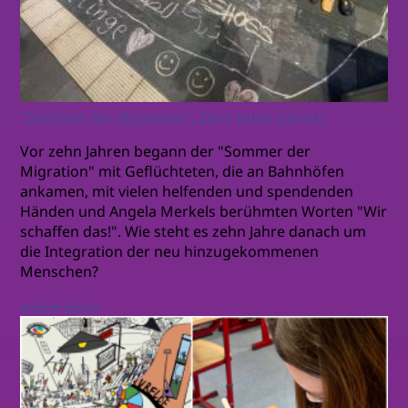
"Sommer der Migration": Zehn Jahre danach
Vor zehn Jahren begann der "Sommer der
Migration" mit Geflüchteten, die an Bahnhöfen
ankamen, mit vielen helfenden und spendenden
Händen und Angela Merkels berühmten Worten "Wir
schaffen das!". Wie steht es zehn Jahre danach um
die Integration der neu hinzugekommenen
Menschen?
weiterlesen