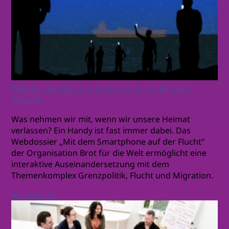
Webdossier: Flucht und Migration im digitalen
Zeitalter
Was nehmen wir mit, wenn wir unsere Heimat
verlassen? Ein Handy ist fast immer dabei. Das
Webdossier „Mit dem Smartphone auf der Flucht“
der Organisation Brot für die Welt ermöglicht eine
interaktive Auseinandersetzung mit dem
Themenkomplex Grenzpolitik, Flucht und Migration.
weiterlesen