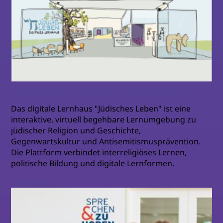
Jüdisches Leben im digitalen Lernhaus erfahren
Das digitale Lernhaus "Jüdisches Leben" ist eine
interaktive, virtuell begehbare Lernumgebung zu
jüdischer Religion und Geschichte,
Gegenwartskultur und Antisemitismusprävention.
Die Plattform verbindet interreligiöses Lernen,
politische Bildung und digitale Lernformen.
weiterlesen