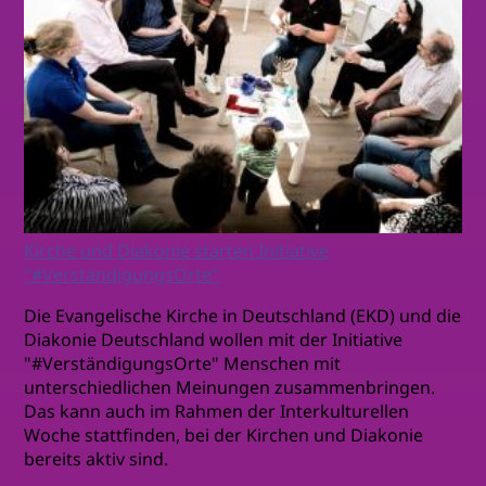
Kirche und Diakonie starten Initiative
"#VerständigungsOrte"
Die Evangelische Kirche in Deutschland (EKD) und die
Diakonie Deutschland wollen mit der Initiative
"#VerständigungsOrte" Menschen mit
unterschiedlichen Meinungen zusammenbringen.
Das kann auch im Rahmen der Interkulturellen
Woche stattfinden, bei der Kirchen und Diakonie
bereits aktiv sind.