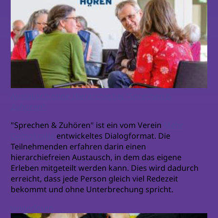
Austausch ohne Hierarchie bei "Sprechen &
Zuhören"
"Sprechen & Zuhören" ist ein vom Verein
Mehr
Demokratie
entwickeltes Dialogformat. Die
Teilnehmenden erfahren darin einen
hierarchiefreien Austausch, in dem das eigene
Erleben mitgeteilt werden kann. Dies wird dadurch
erreicht, dass jede Person gleich viel Redezeit
bekommt und ohne Unterbrechung spricht.
weiterlesen