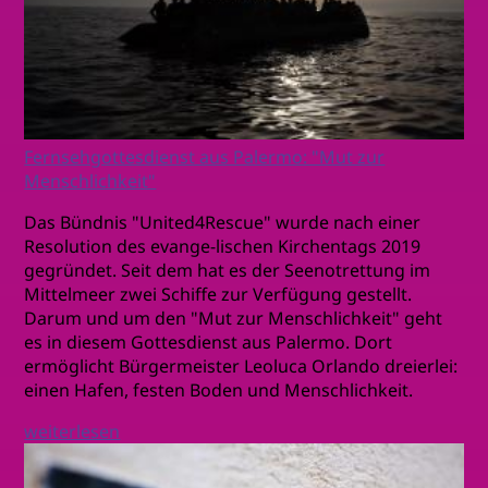
Fernsehgottesdienst aus Palermo: "Mut zur
Menschlichkeit"
Das Bündnis "United4Rescue" wurde nach einer
Resolution des evange-lischen Kirchentags 2019
gegründet. Seit dem hat es der Seenotrettung im
Mittelmeer zwei Schiffe zur Verfügung gestellt.
Darum und um den "Mut zur Menschlichkeit" geht
es in diesem Gottesdienst aus Palermo. Dort
ermöglicht Bürgermeister Leoluca Orlando dreierlei:
einen Hafen, festen Boden und Menschlichkeit.
weiterlesen