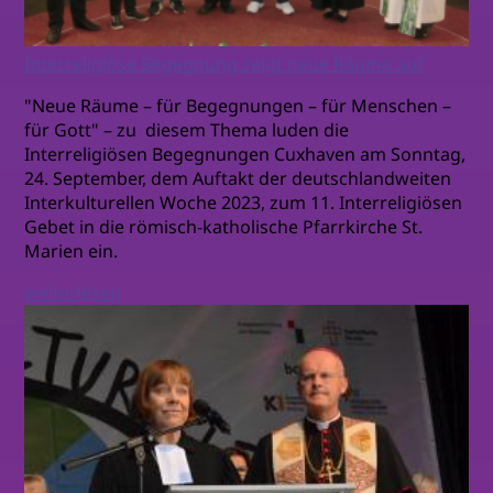
Interreligiöse Begegnung zeigt neue Räume auf
"Neue Räume – für Begegnungen – für Menschen –
für Gott" – zu diesem Thema luden die
Interreligiösen Begegnungen Cuxhaven am Sonntag,
24. September, dem Auftakt der deutschlandweiten
Interkulturellen Woche 2023, zum 11. Interreligiösen
Gebet in die römisch-katholische Pfarrkirche St.
Marien ein.
weiterlesen