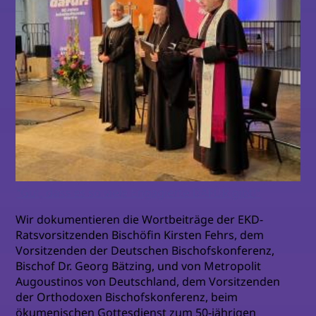
"Gut, dass es so viele Engagierte DAFÜR gibt!"
Wir dokumentieren die Wortbeiträge der EKD-
Ratsvorsitzenden Bischöfin Kirsten Fehrs, dem
Vorsitzenden der Deutschen Bischofskonferenz,
Bischof Dr. Georg Bätzing, und von Metropolit
Augoustinos von Deutschland, dem Vorsitzenden
der Orthodoxen Bischofskonferenz, beim
ökumenischen Gottesdienst zum 50-jährigen