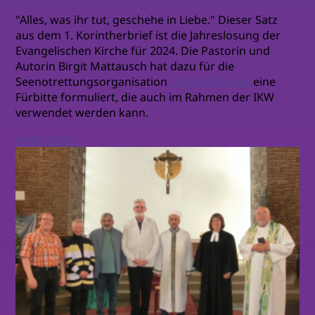
"Alles, was ihr tut, geschehe in Liebe." Dieser Satz
aus dem 1. Korintherbrief ist die Jahreslosung der
Evangelischen Kirche für 2024. Die Pastorin und
Autorin Birgit Mattausch hat dazu für die
Seenotrettungsorganisation
United4Rescue
eine
Fürbitte formuliert, die auch im Rahmen der IKW
verwendet werden kann.
weiterlesen