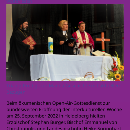
weiterlesen
Trialog-Predigt zur Manna-Geschichte mit aktuellen
Bezügen
Beim ökumenischen Open-Air-Gottesdienst zur
bundesweiten Eröffnung der Interkulturellen Woche
am 25. September 2022 in Heidelberg hielten
Erzbischof Stephan Burger, Bischof Emmanuel von
Christoupolis und Landesbischöfin Heike Springhart