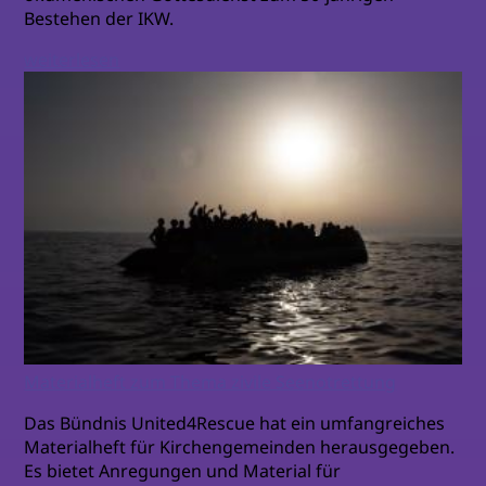
Bestehen der IKW.
weiterlesen
Materialheft zum Thema zivile Seenotrettung
Das Bündnis United4Rescue hat ein umfangreiches
Materialheft für Kirchengemeinden herausgegeben.
Es bietet Anregungen und Material für