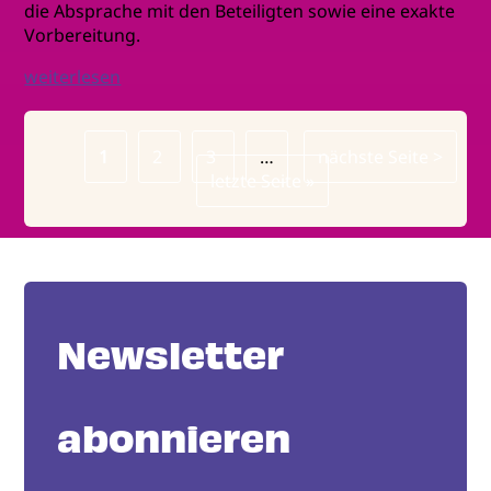
die Absprache mit den Beteiligten sowie eine exakte
Vorbereitung.
weiterlesen
Page
1
Page
2
Page
3
…
Nächste
nächste Seite >
Seitennummerierung
Letzte
letzte Seite »
Seite
Seite
Newsletter
abonnieren