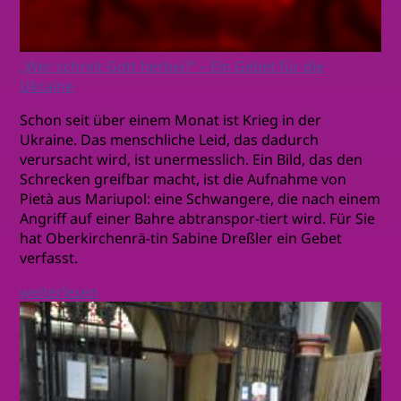
„Wer schreit Gott herbei?“ – Ein Gebet für die
Ukraine
Schon seit über einem Monat ist Krieg in der
Ukraine. Das menschliche Leid, das dadurch
verursacht wird, ist unermesslich. Ein Bild, das den
Schrecken greifbar macht, ist die Aufnahme von
Pietà aus Mariupol: eine Schwangere, die nach einem
Angriff auf einer Bahre abtranspor-tiert wird. Für Sie
hat Oberkirchenrä-tin Sabine Dreßler ein Gebet
verfasst.
weiterlesen