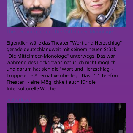
Theater am Telefon: „Die Mittelmeer-Monologe“
Eigentlich wäre das Theater "Wort und Herzschlag"
gerade deutschlandweit mit seinem neuen Stück
"Die Mittelmeer-Monologe" unterwegs. Das war
während des Lockdowns natürlich nicht möglich –
und darum hat sich die "Wort und Herzschlag"-
Truppe eine Alternative überlegt: Das "1:1-Telefon-
Theater" - eine Möglichkeit auch für die
Interkulturelle Woche.
weiterlesen