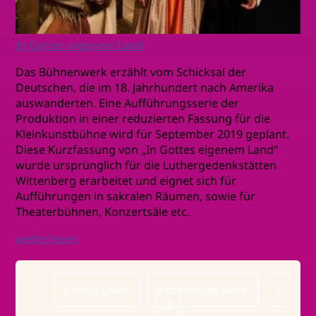
In Gottes eigenem Land
Das Bühnenwerk erzählt vom Schicksal der
Deutschen, die im 18. Jahrhundert nach Amerika
auswanderten. Eine Aufführungsserie der
Produktion in einer reduzierten Fassung für die
Kleinkunstbühne wird für September 2019 geplant.
Diese Kurzfassung von „In Gottes eigenem Land“
wurde ursprünglich für die Luthergedenkstätten
Wittenberg erarbeitet und eignet sich für
Aufführungen in sakralen Räumen, sowie für
Theaterbühnen, Konzertsäle etc.
weiterlesen
Erste
« erste Seite
Vorherige
< vorherige Seite
Page
1
Seitennummerierung
Seite
Seite
Page
2