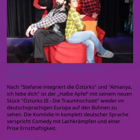
Ensemble "Halber Apfel": "Öztürks III - Die
Traumhochzeit"
Nach "Stefanie integriert die Öztürks" und "Almanya,
ich liebe dich" ist der „Halbe Apfel“ mit seinem neuen
Stück "Öztürks III - Die Traumhochzeit" wieder im
deutschsprachigen Europa auf den Bühnen zu
sehen. Die Komödie in komplett deutscher Sprache
verspricht Comedy mit Lachkrämpfen und einer
Prise Ernsthaftigkeit.
weiterlesen