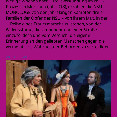
Wenige Wochen nach Urteilsverkündung im NSU-
Prozess in München (Juli 2018), erzählen die NSU-
MONOLOGE von den jahrelangen Kämpfen dreier
Familien der Opfer des NSU – von ihrem Mut, in der
1. Reihe eines Trauermarschs zu stehen, von der
Willensstärke, die Umbenennung einer Straße
einzufordern und vom Versuch, die eigene
Erinnerung an den geliebten Menschen gegen die
vermeintliche Wahrheit der Behörden zu verteidigen.
weiterlesen