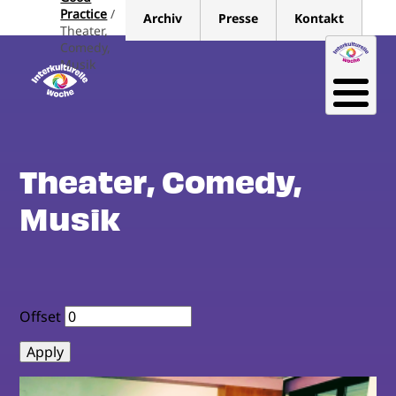
Direkt
Practice
Archiv
Presse
Kontakt
zum
Theater,
Comedy,
Inhalt
Musik
Theater, Comedy,
Musik
Offset