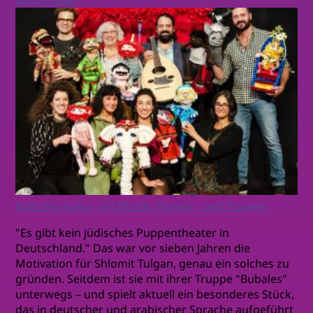
Jüdische Kultur mit Musik, Humor - und Puppen
"Es gibt kein jüdisches Puppentheater in
Deutschland." Das war vor sieben Jahren die
Motivation für Shlomit Tulgan, genau ein solches zu
gründen. Seitdem ist sie mit ihrer Truppe "Bubales"
unterwegs – und spielt aktuell ein besonderes Stück,
das in deutscher und arabischer Sprache aufgeführt