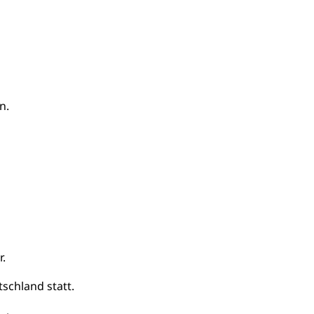
n.
r.
tschland statt.