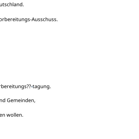
utschland.
orbereitungs-Ausschuss.
rbereitungs??
tagung.
·
und Gemeinden,
en wollen.