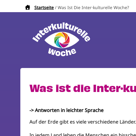
Direkt
Startseite
Was Ist Die Inter·kulturelle Woche?
Pfadnavigation
zum
Inhalt
Was ist die Inter·k
-> Antworten in leichter Sprache
Auf der Erde gibt es viele verschiedene Länder
In jedem Land leben die Menschen ein bissche