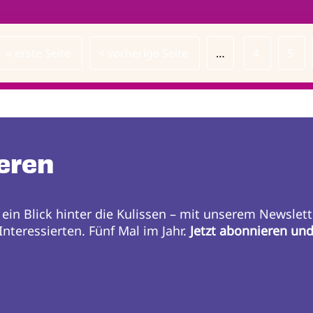
Erste
« erste Seite
Vorherige
< vorherige Seite
…
Page
4
Pag
5
Seite
Seite
eren
 ein Blick hinter die Kulissen – mit unserem Newslett
nteressierten. Fünf Mal im Jahr.
Jetzt abonnieren un