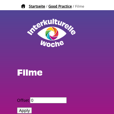
Direkt
Startseite
Good Practice
Filme
Pfadnavigation
zum
Inhalt
Filme
Offset