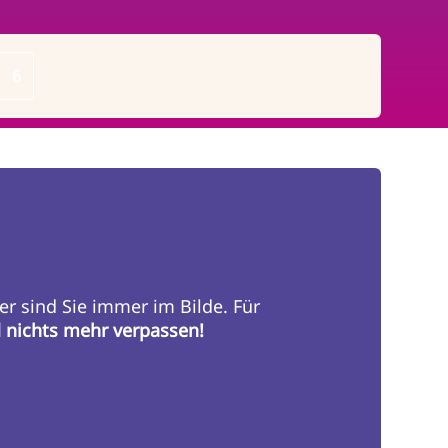
e
Page
6
er sind Sie immer im Bilde. Für
d nichts mehr verpassen!