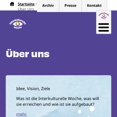
Direkt
Startseite
Pfadnavigation
Archiv
Presse
Kontakt
zum
Über Uns
Inhalt
Über uns
Idee, Vision, Ziele
Was ist die Interkulturelle Woche, was will
sie erreichen und wie ist sie aufgebaut?
mehr