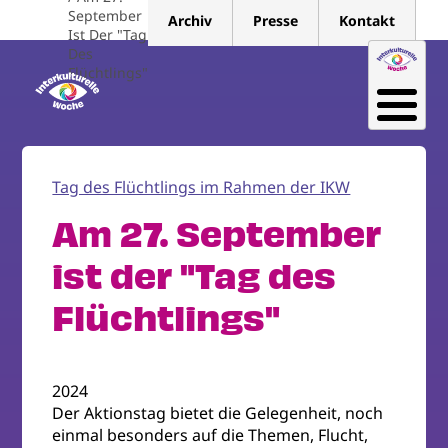
Direkt
September
Archiv
Presse
Kontakt
zum
Ist Der "Tag
Des
Inhalt
Flüchtlings"
Tag des Flüchtlings im Rahmen der IKW
Am 27. September
ist der "Tag des
Flüchtlings"
2024
Der Aktionstag bietet die Gelegenheit, noch
einmal besonders auf die Themen, Flucht,