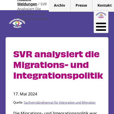
Direkt
Meldungen
SVR
Archiv
Presse
Kontakt
zum
Analysiert Die
Migrations- und
Inhalt
Integrationspolitik
SVR analysiert die
Migrations- und
Integrationspolitik
17. Mai 2024
Quelle:
Sachverständigenrat für Integration und Migration
Die Migrations- und Integrationspolitik war