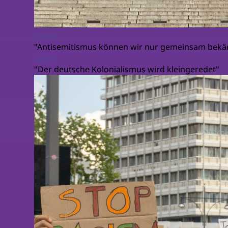
Lesen
"Antisemitismus können wir nur gemeinsam bek
Lesen
"Der deutsche Kolonialismus wird kleingeredet"