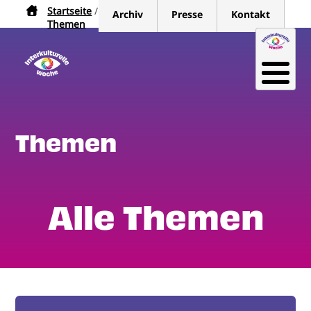
Direkt
Startseite
Pfadnavigation
Archiv
Presse
Kontakt
zum
Themen
Inhalt
Themen
Alle Themen