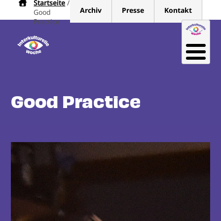
Startseite
Pfadnavigation
Direkt
Archiv
Presse
Kontakt
Good
zum
Practice
Inhalt
Good Practice