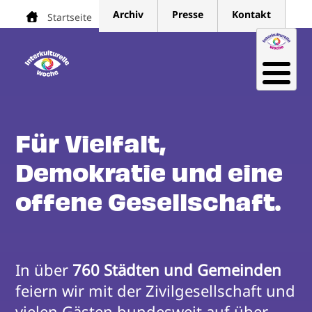
Direkt
Archiv
Presse
Kontakt
Startseite
Pfadnavigation
zum
Inhalt
Für Vielfalt,
Demokratie und eine
offene Gesellschaft.
In über 
760 Städten und Gemeinden
feiern wir mit der Zivilgesellschaft und 
vielen Gästen bundesweit auf über 