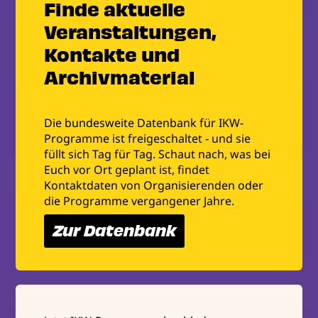
Finde aktuelle
Veranstaltungen,
Kontakte und
Archivmaterial
Die bundesweite Datenbank für IKW-
Programme ist freigeschaltet - und sie
füllt sich Tag für Tag. Schaut nach, was bei
Euch vor Ort geplant ist, findet
Kontaktdaten von Organisierenden oder
die Programme vergangener Jahre.
Zur Datenbank