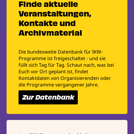
Finde aktuelle
Veranstaltungen,
Kontakte und
Archivmaterial
Die bundesweite Datenbank für IKW-
Programme ist freigeschaltet - und sie
füllt sich Tag für Tag. Schaut nach, was bei
Euch vor Ort geplant ist, findet
Kontaktdaten von Organisierenden oder
die Programme vergangener Jahre.
Zur Datenbank