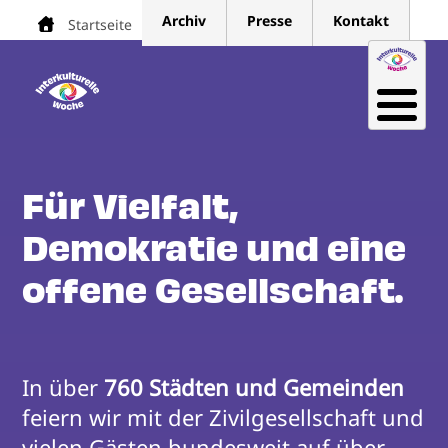
Direkt
Archiv
Presse
Kontakt
Startseite
Pfadnavigation
zum
Inhalt
Für Vielfalt,
Demokratie und eine
offene Gesellschaft.
In über 
760 Städten und Gemeinden
feiern wir mit der Zivilgesellschaft und 
vielen Gästen bundesweit auf über 