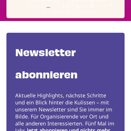
Seitennummerierung
Seite
…
Page
4
Seite
Page
5
Page
6
Newsletter
abonnieren
Aktuelle Highlights, nächste Schritte
und ein Blick hinter die Kulissen – mit
unserem Newsletter sind Sie immer im
Bilde. Für Organisierende vor Ort und
alle anderen Interessierten. Fünf Mal im
Jahr.
Jetzt abonnieren und nichts mehr