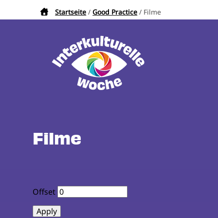
Direkt
Startseite
Good Practice
Filme
Pfadnavigation
zum
Inhalt
Filme
Offset