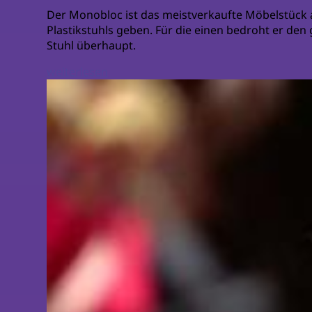
Der Monobloc ist das meistverkaufte Möbelstück al
Plastikstuhls geben. Für die einen bedroht er den
Stuhl überhaupt.
weiterlesen