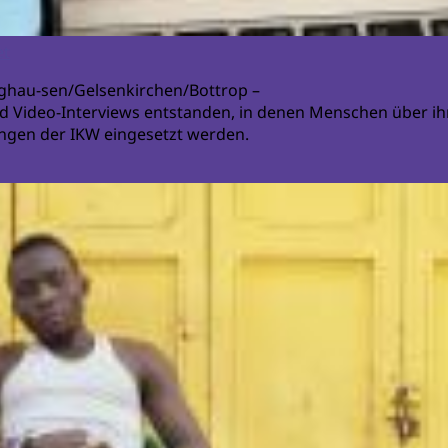
et
ghau-sen/Gelsenkirchen/Bottrop –
nd Video-Interviews entstanden, in denen Menschen über ih
ungen der IKW eingesetzt werden.